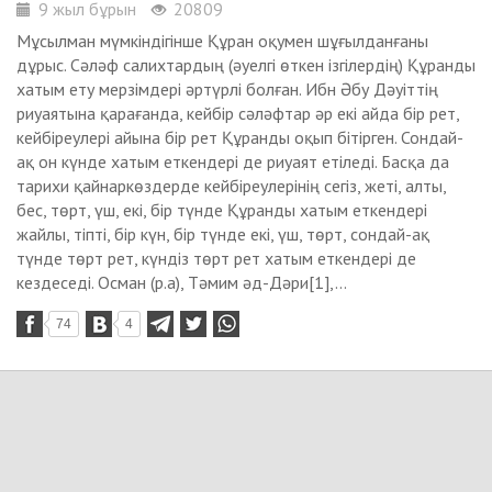
9 жыл бұрын
20809
Мұсылман мүмкіндігінше Құран оқумен шұғылданғаны
дұрыс. Сәләф салихтардың (әуелгі өткен ізгілердің) Құранды
хатым ету мерзімдері әртүрлі болған. Ибн Әбу Дәуіттің
риуаятына қарағанда, кейбір сәләфтар әр екі айда бір рет,
кейбіреулері айына бір рет Құранды оқып бітірген. Сондай-
ақ он күнде хатым еткендері де риуаят етіледі. Басқа да
тарихи қайнаркөздерде кейбіреулерінің сегіз, жеті, алты,
бес, төрт, үш, екі, бір түнде Құранды хатым еткендері
жайлы, тіпті, бір күн, бір түнде екі, үш, төрт, сондай-ақ
түнде төрт рет, күндіз төрт рет хатым еткендері де
кездеседі. Осман (р.а), Тәмим әд-Дәри[1],...
74
4