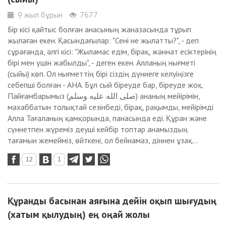
9 жыл бұрын
7677
Бір кісі қайтыс болған анасының жаназасында тұрып
жылаған екен. Қасындағылар: "Сені не жылатты?", - деп
сұрағанда, әлгі кісі: "Жыламас едім, бірақ, жәннат есіктерінің
бірі мен үшін жабылды", - деген екен. Алланың нығметі
(сыйы) көп. Ол нығметтің бірі сіздің дүниеге келуіңізге
себепші болған - АНА. Бұл сый біреуде бар, біреуде жоқ.
Пайғамбарымыз (صلى الله عليه وسلم) ананың мейірімін,
махаббатын толықтай сезінбеді, бірақ, рақымды, мейірімді
Алла Тағаланың қамқорында, панасында еді. Құран және
сүннетпен жүреміз деуші кейбір топтар анамыздың
тағамын жемейміз, өйткені, ол бейнамаз, діннен ұзақ...
12
1
Құранды басынан аяғына дейін оқып шығудың
(хатым қылудың) ең оңай жолы