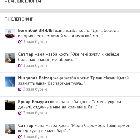
» БАРЛЫҚ БЛОГТАР
ТІКЕЛЕЙ ЭФИР
Бөгенбай ЗИЯЛЫ
жаңа жазба қосты: "День бороды:
история неотъемлемой части мужской мо..."
3 жыл бұрын
Cаттар
жаңа жазба қосты: "Әке гені жүктілік кезінде
болашақ ананың метаболиз..."
3 жыл бұрын
Nurqanat Baizaq
жаңа жазба қосты: "Ерлан Мазан: Қытай
азаматтығынан бас тартқан тұлға..."
3 жыл бұрын
Ернар Елмуратов
жаңа жазба қосты: "У меня украли
деньги, отданные мне на хранение. Яв..."
3 жыл бұрын
Cаттар
жаңа жазба қосты: "Мәди Сырымбет: Тәліптермен
кездесудің не мәні бар?..."
3 жыл бұрын