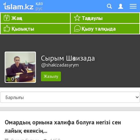
қаз
рус
Жаңа
Таңдаулы
Қызықты
Қызу талқыда
Сырым Шәкизада
@shakizadasyrym
0
Омардың орнына халифа болуға негізі сен
лайық екенсің...