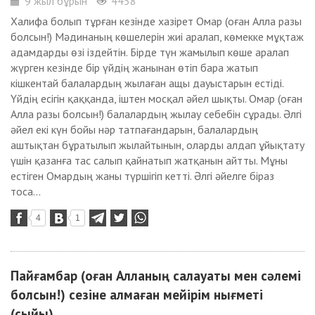
9 жыл бұрын
4458
Халифа болып тұрған кезінде хазірет Омар (оған Алла разы
болсын!) Мәдинаның көшелерін жиі аралап, көмекке мұқтаж
адамдарды өзі іздейтін. Бірде түн жамылып көше аралап
жүрген кезінде бір үйдің жанынан өтіп бара жатып
кішкентай балалардың жылаған ащы дауыстарын естіді.
Үйдің есігін қаққанда, іштен мосқал әйел шықты. Омар (оған
Алла разы болсын!) балалардың жылау себебін сұрады. Әлгі
әйел екі күн бойы нәр татпағандарын, балалардың
аштықтан бұратылып жылайтынын, оларды алдап ұйықтату
үшін қазанға тас салып қайнатып жатқанын айтты. Мұны
естіген Омардың жаны түршігіп кетті. Әлгі әйелге біраз
тоса...
4
1
Пайғамбар (оған Алланың салауаты мен сәлемі
болсын!) сезіне алмаған мейірім нығметі
(сыйы)